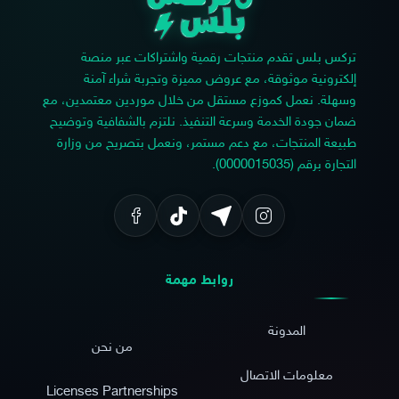
تركس بلس تقدم منتجات رقمية واشتراكات عبر منصة
إلكترونية موثوقة، مع عروض مميزة وتجربة شراء آمنة
وسهلة. نعمل كموزع مستقل من خلال موردين معتمدين، مع
ضمان جودة الخدمة وسرعة التنفيذ. نلتزم بالشفافية وتوضيح
طبيعة المنتجات، مع دعم مستمر، ونعمل بتصريح من وزارة
التجارة برقم (0000015035).
روابط مهمة
المدونة
من نحن
معلومات الاتصال
Licenses Partnerships