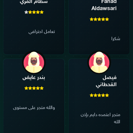
Fahad
سطام المري
Aldawsari
تعامل احترافي
شكرا
فيصل
بندر عايض
القحطاني
والله متجر على مستوى
متجر اعتمده دايم بإذن
الله