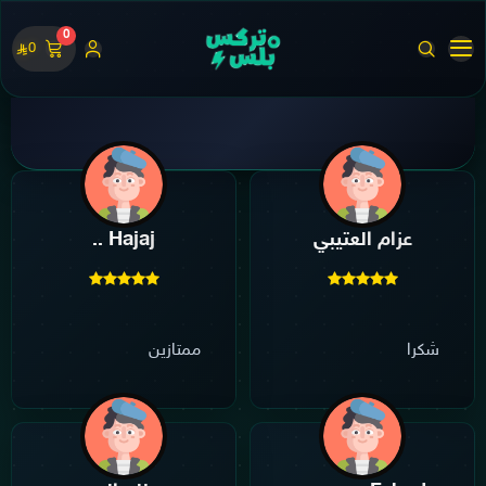
0
0
عزام العتيبي
Hajaj ..
شكرا
ممتازين