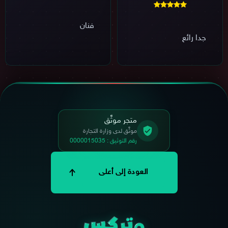
فنان
جدا رائع
متجر موثَّق
موثَّق لدى وزارة التجارة
رقم التوثيق : 0000015035
العودة إلى أعلى