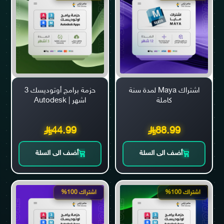
اشتراك Maya لمدة سنة
حزمة برامج أوتوديسك 3
كاملة
اشهر | Autodesk
44.99
88.99
أضف الى السلة
أضف الى السلة
اشتراك 100%
اشتراك 100%