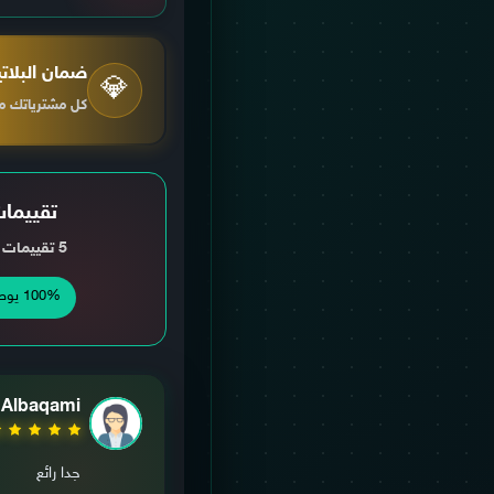
ضمان البلات
💎
كل مشترياتك م
تقييمات
5 تقييمات خلال آخر شهر
100% يوصون بالمنتج
 Albaqami
جدا رائع