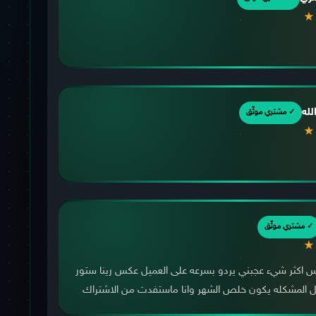
★
لله
✓ مشتري موثّق
★
✓ مشتري موثّق
★
 اكثر شيء عجبني يردو بسرعه على العميل عكس رينا ستور
حل المشكله يكون خلص الشهر وانا ماستفدت من الاشتراك