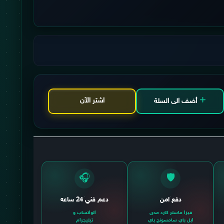
ادفع
اشتر الآن
أضف الى السلة
🎧
🛡️
دفع امن
دعم فني 24 ساعه
فيزا ماستر كارد مدى
الواتساب و
ابل باي سامسونج باي
تيليجرام