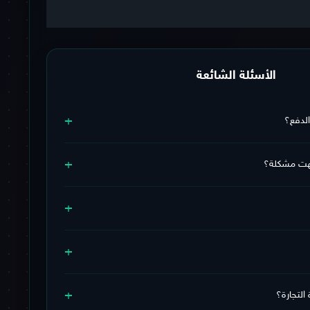
الأسئلة الشائعة
+
الدفع؟
تفعيل فورًا على الواتساب بعد تأكيد عملية الدفع خلال وقت قصير.
+
جهت مشكلة؟
البلاتينيوم
ويشمل استبدال + دعم فني مستمر طوال فترة
+
الريال السعودي (مدى – فيزا – ماستركارد – Apple Pay) 🔒
+
بدال والاسترجاع
لمزيد من الاطمئنان.
 سيتم إرسال بيانات الاشتراك وطريقة التفعيل بعد الشراء مباشرة.
+
، يمكنك التواصل معنا عبر قنوات التواصل الموجودة أسفل
التجارة؟