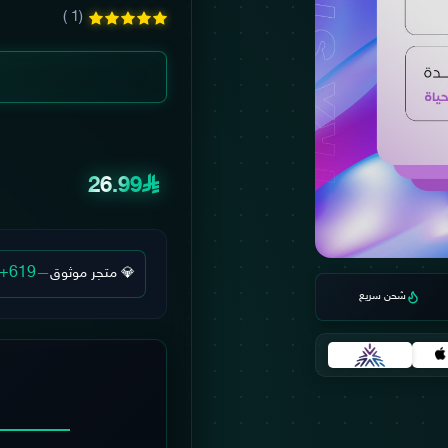
(1 )
26.99
+619
💎 متجر موثوق
—
شحن سريع