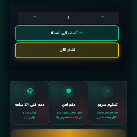
أضف الى السلة
اشتر الآن
🎧
🛡️
⚡
تسليم سريع
دفع امن
دعم فني 24 ساعه
يتم تسليم طلبك
فيزا ماستر كارد مدى
الواتساب و
خلال وقت قصير
ابل باي سامسونج باي
تيليجرام