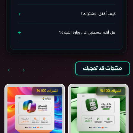
نعم، الدفع يتم عبر بوابة آمنة بالريال السعودي (مدى – فيزا –
+
ماستركارد – Apple Pay) 🔒
كيف أفعّل الاشتراك؟
يمكنك
مراجعة سياسة الاستبدال والاسترجاع
لمزيد من
الاطمئنان.
خطوات التفعيل بسيطة جدًا، سيتم إرسال بيانات الاشتراك
+
وطريقة التفعيل بعد الشراء مباشرة. وفي حال احتجت أي
هل أنتم مسجلين في وزارة التجارة؟
مساعدة، يمكنك التواصل معنا عبر قنوات التواصل الموجودة
أسفل الموقع.
نعم، نحن مسجلين في وزارة التجارة وموثقين في منصة
الأعمال السعودية، ويمكنك التحقق من ذلك عبر المعلومات
أسفل الموقع.
منتجات قد تعجبك
اشتراك 100%
اشتراك 100%