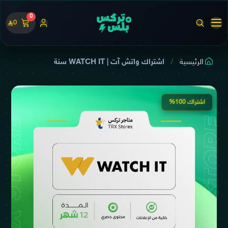
0
0
الرئيسية
اشتراك واتش آت | WATCH IT سنة
اشتراك 100%