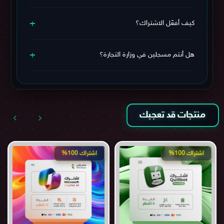
نعم، الدفع يتم عبر بوابة آمنة بالريال السعودي (مدى – فيزا –
+
ماستركارد – Apple Pay) 🔒
كيف أفعّل الاشتراك؟
يمكنك
مراجعة سياسة الاستبدال والاسترجاع
لمزيد من
الاطمئنان.
خطوات التفعيل بسيطة جدًا، سيتم إرسال بيانات الاشتراك
+
وطريقة التفعيل بعد الشراء مباشرة. وفي حال احتجت أي
هل أنتم مسجلين في وزارة التجارة؟
مساعدة، يمكنك التواصل معنا عبر قنوات التواصل الموجودة
أسفل الموقع.
نعم، نحن مسجلين في وزارة التجارة وموثقين في منصة
الأعمال السعودية، ويمكنك التحقق من ذلك عبر المعلومات
أسفل الموقع.
منتجات قد تعجبك
اشتراك 100%
اشتراك 100%