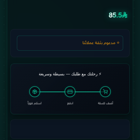
85.5
⭐ مدعوم بثقة عملائنا
⚡ رحلتك مع طلبك — بسيطة وسريعة
أضف للسلة