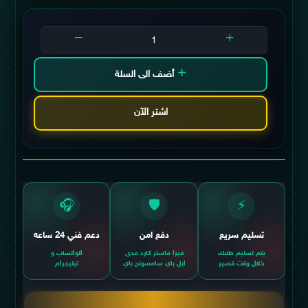
أضف الى السلة
اشتر الآن
🎧
🛡️
⚡
تسليم سريع
دفع امن
دعم فني 24 ساعه
يتم تسليم طلبك
فيزا ماستر كارد مدى
الواتساب و
خلال وقت قصير
ابل باي سامسونج باي
تيليجرام