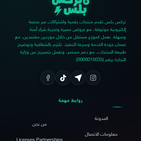
تركس بلس تقدم منتجات رقمية واشتراكات عبر منصة
إلكترونية موثوقة، مع عروض مميزة وتجربة شراء آمنة
وسهلة. نعمل كموزع مستقل من خلال موردين معتمدين، مع
ضمان جودة الخدمة وسرعة التنفيذ. نلتزم بالشفافية وتوضيح
طبيعة المنتجات، مع دعم مستمر، ونعمل بتصريح من وزارة
التجارة برقم (0000015035).
روابط مهمة
المدونة
من نحن
معلومات الاتصال
Licenses Partnerships