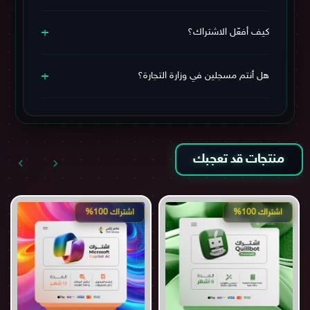
نعم، الدفع يتم عبر بوابة آمنة بالريال السعودي (مدى – فيزا –
+
ماستركارد – Apple Pay) 🔒
كيف أفعّل الاشتراك؟
يمكنك
مراجعة سياسة الاستبدال والاسترجاع
لمزيد من
الاطمئنان.
خطوات التفعيل بسيطة جدًا، سيتم إرسال بيانات الاشتراك
+
وطريقة التفعيل بعد الشراء مباشرة. وفي حال احتجت أي
هل أنتم مسجلين في وزارة التجارة؟
مساعدة، يمكنك التواصل معنا عبر قنوات التواصل الموجودة
أسفل الموقع.
نعم، نحن مسجلين في وزارة التجارة وموثقين في منصة
الأعمال السعودية، ويمكنك التحقق من ذلك عبر المعلومات
أسفل الموقع.
منتجات قد تعجبك
اشتراك 100%
اشتراك 100%