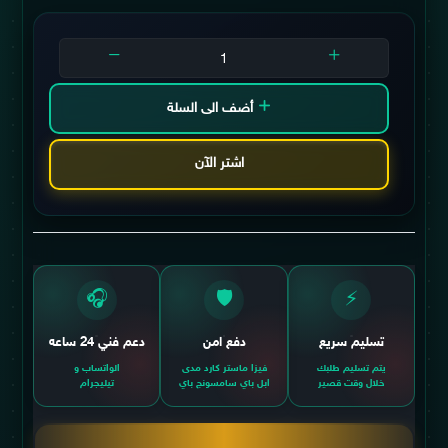
أضف الى السلة
اشتر الآن
🎧
🛡️
⚡
تسليم سريع
دفع امن
دعم فني 24 ساعه
يتم تسليم طلبك
فيزا ماستر كارد مدى
الواتساب و
خلال وقت قصير
ابل باي سامسونج باي
تيليجرام