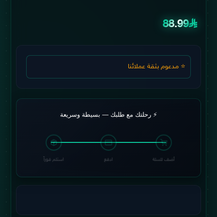
88.99
⭐ مدعوم بثقة عملائنا
⚡ رحلتك مع طلبك — بسيطة وسريعة
أضف للسلة