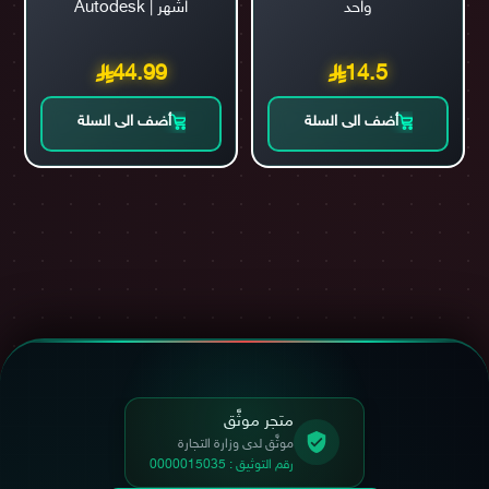
واحد
اشهر | Autodesk
44.99
14.5
أضف الى السلة
أضف الى السلة
متجر موثَّق
موثَّق لدى وزارة التجارة
رقم التوثيق : 0000015035