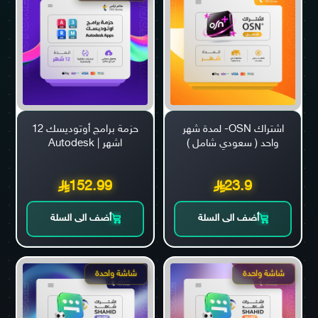
اشتراك OSN- لمدة شهر
حزمة برامج أوتوديسك 12
واحد ( سعودي شامل )
اشهر | Autodesk
152.99
23.9
أضف الى السلة
أضف الى السلة
شاشة واحدة
شاشة واحدة