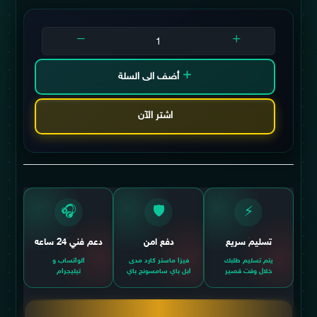
أضف الى السلة
اشتر الآن
🎧
🛡️
⚡
تسليم سريع
دفع امن
دعم فني 24 ساعه
يتم تسليم طلبك
فيزا ماستر كارد مدى
الواتساب و
خلال وقت قصير
ابل باي سامسونج باي
تيليجرام