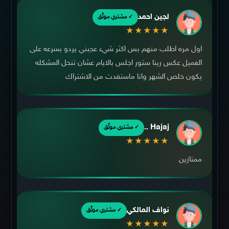
لجين احمد
✓ مشتري موثّق
★★★★★
اول مره اطلب منهم بس اكثر شيء عجبني يردو بسرعه على
العميل عكس رينا ستور اجلس بالايام عشان تنحل المشكله
يكون خلص الشهر وانا ماستفدت من الاشتراك
Hajaj ..
✓ مشتري موثّق
★★★★★
ممتازين
نواف المالكي
✓ مشتري موثّق
★★★★★