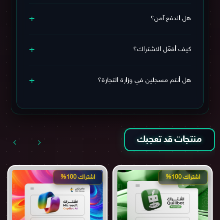
اشتراكك مشمول
بـ الضمان البلاتينيوم
ويشمل استبدال + دعم
+
فني مستمر طوال فترة الاشتراك، فلا تقلق.
هل الدفع آمن؟
نعم، الدفع يتم عبر بوابة آمنة بالريال السعودي (مدى – فيزا –
+
ماستركارد – Apple Pay) 🔒
كيف أفعّل الاشتراك؟
يمكنك
مراجعة سياسة الاستبدال والاسترجاع
لمزيد من
الاطمئنان.
خطوات التفعيل بسيطة جدًا، سيتم إرسال بيانات الاشتراك
+
وطريقة التفعيل بعد الشراء مباشرة. وفي حال احتجت أي
هل أنتم مسجلين في وزارة التجارة؟
مساعدة، يمكنك التواصل معنا عبر قنوات التواصل الموجودة
أسفل الموقع.
نعم، نحن مسجلين في وزارة التجارة وموثقين في منصة
الأعمال السعودية، ويمكنك التحقق من ذلك عبر المعلومات
أسفل الموقع.
منتجات قد تعجبك
اشتراك 100%
اشتراك 100%