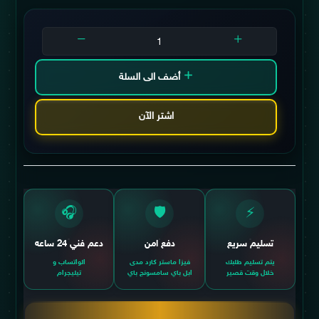
أضف الى السلة
اشتر الآن
🎧
🛡️
⚡
تسليم سريع
دفع امن
دعم فني 24 ساعه
يتم تسليم طلبك
فيزا ماستر كارد مدى
الواتساب و
خلال وقت قصير
ابل باي سامسونج باي
تيليجرام