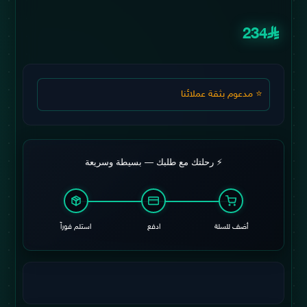
234
⭐ مدعوم بثقة عملائنا
⚡ رحلتك مع طلبك — بسيطة وسريعة
أضف للسلة