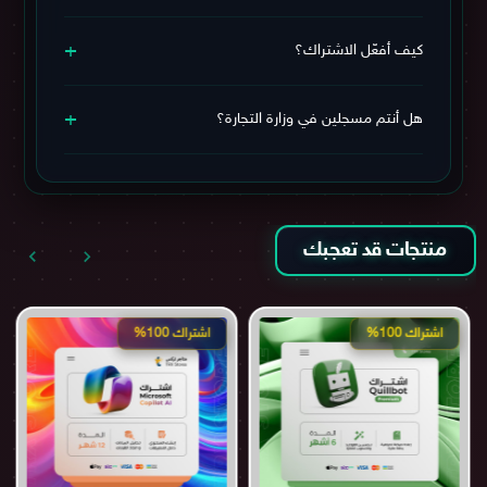
نعم، الدفع يتم عبر بوابة آمنة بالريال السعودي (مدى – فيزا –
+
ماستركارد – Apple Pay) 🔒
كيف أفعّل الاشتراك؟
يمكنك
مراجعة سياسة الاستبدال والاسترجاع
لمزيد من
الاطمئنان.
خطوات التفعيل بسيطة جدًا، سيتم إرسال بيانات الاشتراك
+
وطريقة التفعيل بعد الشراء مباشرة. وفي حال احتجت أي
هل أنتم مسجلين في وزارة التجارة؟
مساعدة، يمكنك التواصل معنا عبر قنوات التواصل الموجودة
أسفل الموقع.
نعم، نحن مسجلين في وزارة التجارة وموثقين في منصة
الأعمال السعودية، ويمكنك التحقق من ذلك عبر المعلومات
أسفل الموقع.
منتجات قد تعجبك
اشتراك 100%
اشتراك 100%