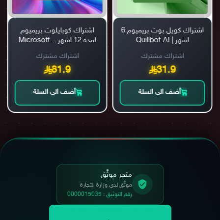
اشتراك كويل بوت بريميوم 6
اشتراك كوبايلوت بريميوم
اشهر | Quillbot AI
لمدة 12 اشهر – Microsoft
Copilot Premium
اشتراك مشترك
اشتراك مشترك
81.9
31.9
أضف الى السلة
أضف الى السلة
متجر موثَّق
موثَّق لدى وزارة التجارة
رقم التوثيق : 0000015035